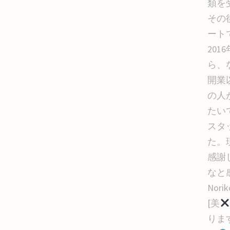
類を
その
ート
20
ら、
開業
の人
たい
スタッ
た。現
感謝
なと
Nor
[美
りま