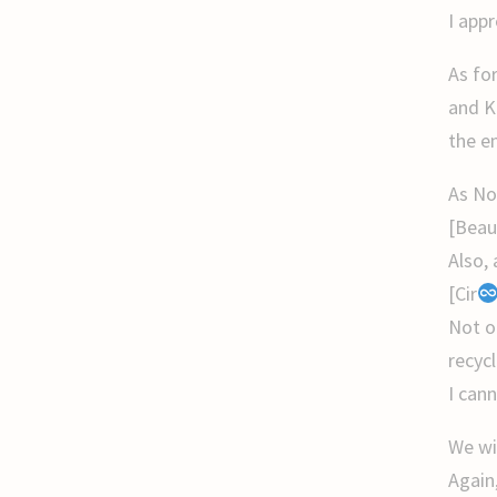
I app
As fo
and Ke
the en
As No
[Beau
Also, 
[Cir
Not o
recycl
I cann
We wil
Again