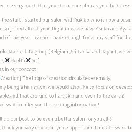
reciate very much that you chose our salon as your hairdress
r the staff, I started our salon with Yukiko who is now a bu
iko joined after 1 year. Right now, we have Asuka and Ayaka 
d of this year. I cannot thank enough for all my staff for the
rikoMatsushita group (Belgium, Sri Lanka and Japan), we wil
ty
Health
Art].
as in our concept,
Creation] The loop of creation circulates eternally.
nly being a hair salon, we would also like to focus on develo
able and that are kind to hair, skin and even to the earth!
ot wait to offer you the exciting information!
l do our best to be even a better salon for you all!!
, thank you very much for your support and I look forward to