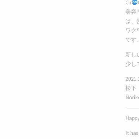
Cir
美容
は、
ワク
です
新し
少し
2021.
松下
Norik
Happy
It ha