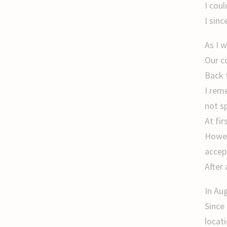
I cou
I sin
As I 
Our c
Back 
I rem
not s
At fir
Howev
accep
After
In Au
Since 
locati