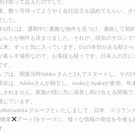
受け取って貰えたのでした。
後、数ヶ月待ってようやく会社設立を認めてもらい、さら
でした。
16年8月には、通勤中に素敵な物件を見つけ、連絡して
なんとか物件も決まりました。それが、現在のサロンで
以来、ずっと気に入っています。EUの本部がある駅から
が暮らす場所なので、お客様も様々です。日本人の方に
です。
フは、開業当時Yukiko さんと2人でスタートし、その1年
在は、Yukikoさんが独立し、AsukaとAyakaが参加。年
しきれません。家族の様に共に成長し助け合える関係で
感じています。
ikoMatsushita グループといたしまして、日本、スリラ
健康
アート]をテーマに、様々な情報の発信を今後も
す、