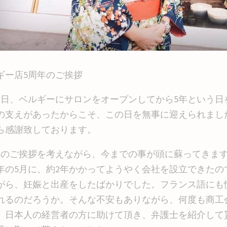
ギー店5周年のご挨拶
月3日、ベルギーにサロンをオープンしてから5年という
の支えがあったからこそ、この日を無事に迎えられまし
ら感謝致しております。
年のご挨拶を考えながら、今までの事が頭に蘇ってきま
16年の5月に、約2年かかってようやく会社を設立できた
がら、妊娠と出産をしたばかりでした。フランス語にも
れるのだろうか。そんな不安もありながら、何度も商工
、日本人の経営者の方に助けて頂き、弁護士を紹介して