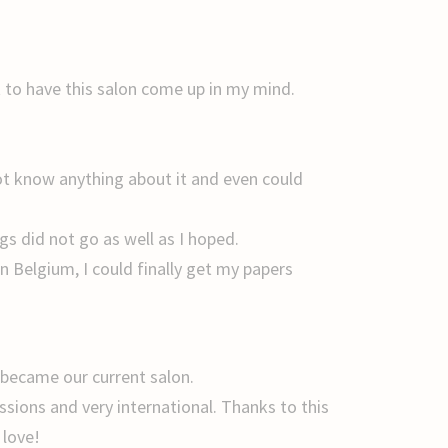
t to have this salon come up in my mind.
ot know anything about it and even could
ngs did not go as well as I hoped.
 Belgium, I could finally get my papers
 became our current salon.
issions and very international. Thanks to this
 love!