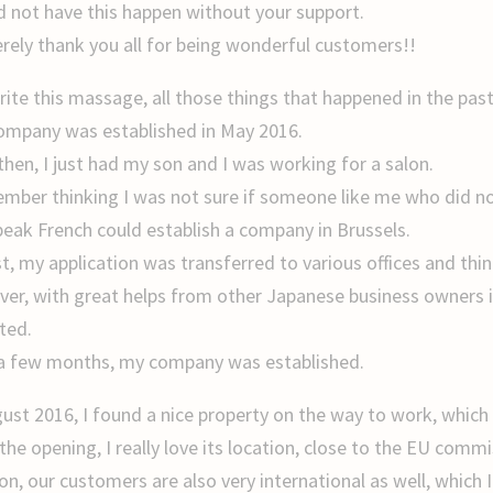
ld not have this happen without your support.
cerely thank you all for being wonderful customers!!
write this massage, all those things that happened in the pas
ompany was established in May 2016.
then, I just had my son and I was working for a salon.
ember thinking I was not sure if someone like me who did n
peak French could establish a company in Brussels.
st, my application was transferred to various offices and thi
er, with great helps from other Japanese business owners in
ted.
 a few months, my company was established.
gust 2016, I found a nice property on the way to work, which
the opening, I really love its location, close to the EU comm
on, our customers are also very international as well, which I