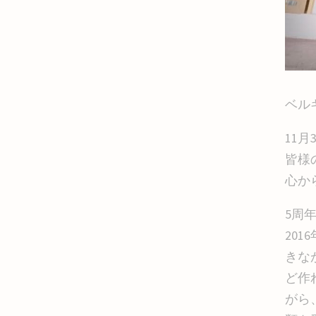
ベル
11
皆様
心か
5周
20
きな
ど作
がら