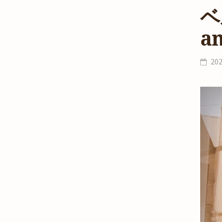
ベ
an
20