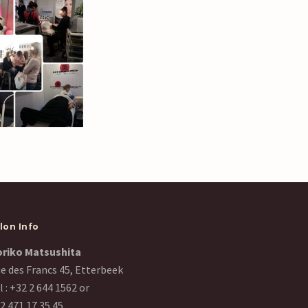
lon Info
riko Matsushita
e des Francs 45, Etterbeek
l :
+32 2 644 1562
or
2 471 17 35 45