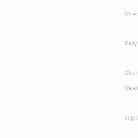
We vi
Many 
We ar
We wi
Stay 