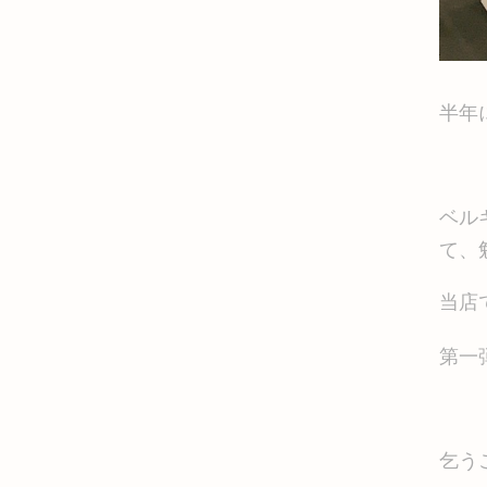
半年
ベル
て、
当店
第一
乞う