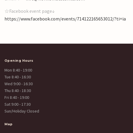
☆Facebook event page↓
https://www.facebook.com/events/714122165653012/?ti=ia
Opening Hours
Mon 8:40 - 19:00
Tue 8:40 - 16:30
Wed 9:00 - 16:30
Thu 8:40 - 18:30
Fri 8:40 - 19:00
Sat 9:00 - 17:30
Sun/Holiday Closed
Map