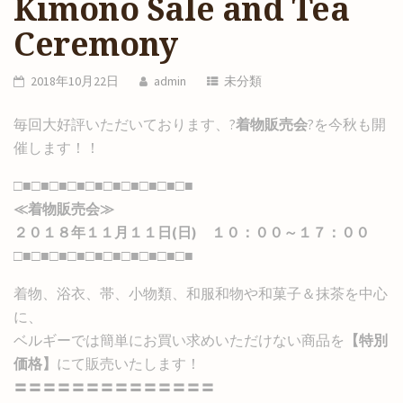
Kimono Sale and Tea
Ceremony
2018年10月22日
admin
未分類
毎回大好評いただいております、?
着物販売会
?を今秋も開
催します！！
□■□■□■□■□■□■□■□■□■□■
≪着物販売会≫
２０１８年１１月１１日(日) １０：００～１７：００
□■□■□■□■□■□■□■□■□■□■
着物、浴衣、帯、小物類、和服和物や和菓子＆抹茶を中心
に、
ベルギーでは簡単にお買い求めいただけない商品を
【特別
価格】
にて販売いたします！
〓〓〓〓〓〓〓〓〓〓〓〓〓〓