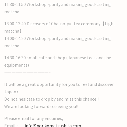
11:30-11:50 Workshop -purify and making good-tasting
matcha
13:00-13:40 Discovery of Cha-no-yu -tea ceremony【Light
matcha】
14:00-14:20 Workshop -purify and making good-tasting
matcha
14:30-16:30 small cafe and shop (Japanese teas and the
equipments)
————————————–
It will be a great opportunity for you to feel and discover
Japan♪
Do not hesitate to drop by and miss this chance!!
We are looking forward to seeing you!!
Please email for any enquiries;
Email：
info@norikomatsushita.com