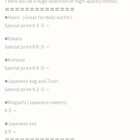
There will be a huge selection of high-quality items!;
〓〓〓〓〓〓〓〓〓〓〓〓〓〓
■Haori（Great for daily outfit!）
Special price €４０～
■Yukata
Special price €６０～
■Kimono
Special price €９０～
■Japanese bag and Zouri
Special price €２０～
■Wagashi (Japanese sweets)
€３～
■Japanese tea
€５～
〓〓〓〓〓〓〓〓〓〓〓〓〓〓