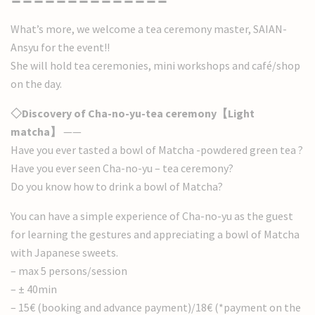
What’s more, we welcome a tea ceremony master, SAIAN-
Ansyu for the event!!
She will hold tea ceremonies, mini workshops and café/shop
on the day.
◇Discovery of Cha-no-yu-tea ceremony【Light
matcha】
——
Have you ever tasted a bowl of Matcha -powdered green tea ?
Have you ever seen Cha-no-yu – tea ceremony?
Do you know how to drink a bowl of Matcha?
You can have a simple experience of Cha-no-yu as the guest
for learning the gestures and appreciating a bowl of Matcha
with Japanese sweets.
– max 5 persons/session
– ± 40min
– 15€ (booking and advance payment)/18€ (*payment on the