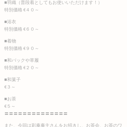
■羽織（普段着としてもお使いいただけます！）
特別価格 €４０～
■浴衣
特別価格 €６０～
■着物
特別価格 €９０～
■和バックや草履
特別価格 €２０～
■和菓子
€３～
■お茶
€５～
〓〓〓〓〓〓〓〓〓〓〓〓〓〓
また、今回は彩庵庵主さんをお招きし、お茶会、お茶のワ