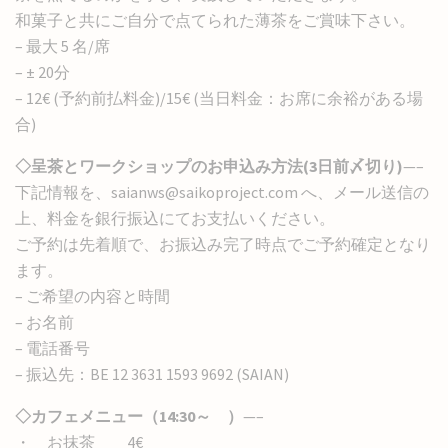
和菓子と共にご自分で点てられた薄茶をご賞味下さい。
– 最大 5 名/席
– ± 20分
– 12€ (予約前払料金)/15€ (当日料金：お席に余裕がある場
合)
◇呈茶とワークショップのお申込み方法(3日前〆切り)
—–
下記情報を、saianws@saikoproject.com へ、メール送信の
上、料金を銀行振込にてお支払いください。
ご予約は先着順で、お振込み完了時点でご予約確定となり
ます。
– ご希望の内容と時間
– お名前
– 電話番号
– 振込先：BE 12 3631 1593 9692 (SAIAN)
◇カフェメニュー（14:30～ ）
—–
・ お抹茶 4€