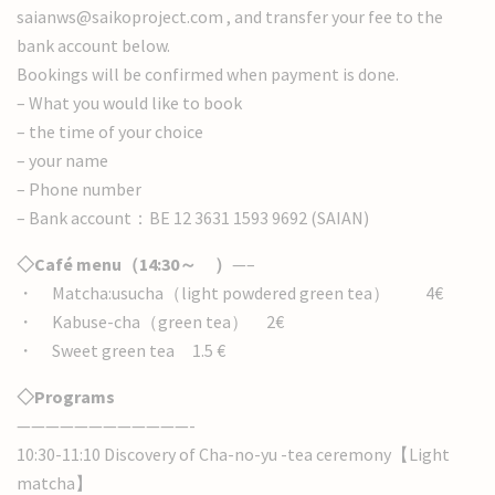
saianws@saikoproject.com , and transfer your fee to the
bank account below.
Bookings will be confirmed when payment is done.
– What you would like to book
– the time of your choice
– your name
– Phone number
– Bank account：BE 12 3631 1593 9692 (SAIAN)
◇Café menu（14:30～ ）
—–
・ Matcha:usucha（light powdered green tea） 4€
・ Kabuse-cha（green tea） 2€
・ Sweet green tea 1.5 €
◇Programs
————————————-
10:30-11:10 Discovery of Cha-no-yu -tea ceremony【Light
matcha】