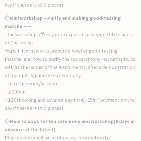
day if there are still places)
◇Mini workshop – Purify and making good-tasting
matcha
——
This workshop oﬀers you an experience of some little parts
of Cha-no-yu.
You will learn how to prepare a bowl of good-tasting
matcha, and how to purify the tea ceremony instruments, as
well as the names of the instruments, after a demonstration
of a simple Japanese tea ceremony.
– max 5 persons/session
– ± 20min
– 12€ (booking and advance payment)/15€ (*payment on the
day if there are still places)
◇How to book for tea ceremony and workshop(3 days in
advance at the latest)
—–
Please send email with following information to