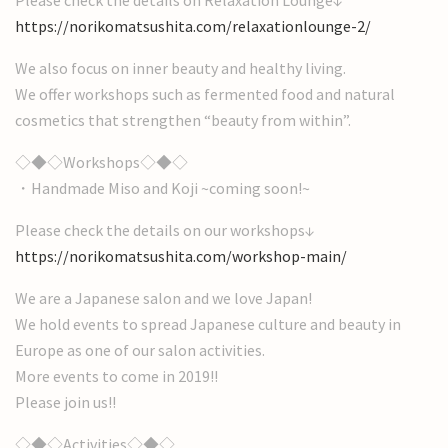
Please check the details on Relaxation Lounge↓
https://norikomatsushita.com/relaxationlounge-2/
We also focus on inner beauty and healthy living.
We offer workshops such as fermented food and natural
cosmetics that strengthen “beauty from within”.
◇◆◇Workshops◇◆◇
・Handmade Miso and Koji ~coming soon!~
Please check the details on our workshops↓
https://norikomatsushita.com/workshop-main/
We are a Japanese salon and we love Japan!
We hold events to spread Japanese culture and beauty in
Europe as one of our salon activities.
More events to come in 2019!!
Please join us!!
◇◆◇Activities◇◆◇