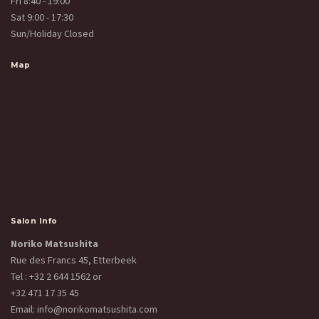
Fri 8:40 - 19:00
Sat 9:00 - 17:30
Sun/Holiday Closed
Map
Salon Info
Noriko Matsushita
Rue des Francs 45, Etterbeek
Tel :
+32 2 644 1562
or
+32 471 17 35 45
Email:
info@norikomatsushita.com