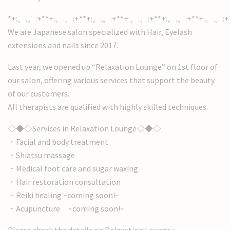
*+:。.。:+**+:。.。:+**+:。.。:+**+:。.。:+**+:。.。:+**+:。.。:+
We are Japanese salon specialized with Hair, Eyelash
extensions and nails since 2017.
Last year, we opened up “Relaxation Lounge” on 1st floor of
our salon, offering various services that support the beauty
of our customers.
All therapists are qualified with highly skilled techniques.
◇◆◇Services in Relaxation Lounge◇◆◇
・Facial and body treatment
・Shiatsu massage
・Medical foot care and sugar waxing
・Hair restoration consultation
・Reiki healing ~coming soon!~
・Acupuncture ~coming soon!~