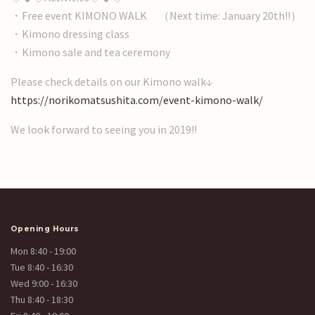
・Free event KIMONO WALK （Next time: January 20th!!）
・Kimono dressing class
・Kimono sale and tea ceremony
Please check details on our Kimono walk↓
https://norikomatsushita.com/event-kimono-walk/
We look forward to seeing you in 2019!!
Opening Hours
Mon 8:40 - 19:00
Tue 8:40 - 16:30
Wed 9:00 - 16:30
Thu 8:40 - 18:30