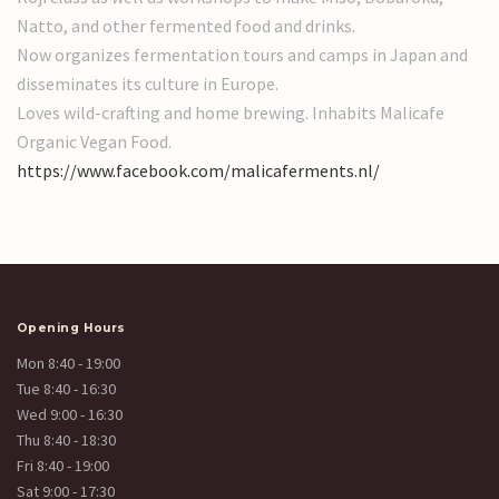
Natto, and other fermented food and drinks.
Now organizes fermentation tours and camps in Japan and
disseminates its culture in Europe.
Loves wild-crafting and home brewing. Inhabits Malicafe
Organic Vegan Food.
https://www.facebook.com/malicaferments.nl/
Opening Hours
Mon 8:40 - 19:00
Tue 8:40 - 16:30
Wed 9:00 - 16:30
Thu 8:40 - 18:30
Fri 8:40 - 19:00
Sat 9:00 - 17:30