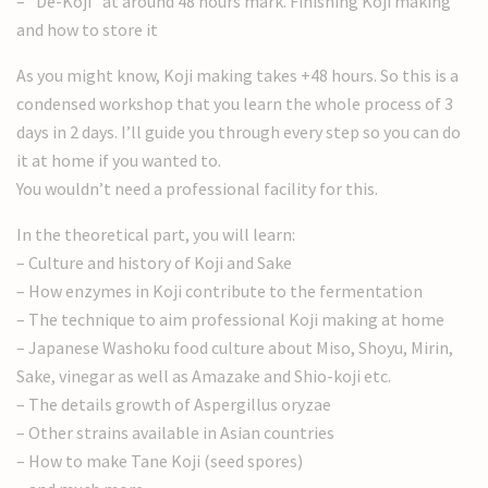
– “De-Koji” at around 48 hours mark. Finishing Koji making
and how to store it
As you might know, Koji making takes +48 hours. So this is a
condensed workshop that you learn the whole process of 3
days in 2 days. I’ll guide you through every step so you can do
it at home if you wanted to.
You wouldn’t need a professional facility for this.
In the theoretical part, you will learn:
– Culture and history of Koji and Sake
– How enzymes in Koji contribute to the fermentation
– The technique to aim professional Koji making at home
– Japanese Washoku food culture about Miso, Shoyu, Mirin,
Sake, vinegar as well as Amazake and Shio-koji etc.
– The details growth of Aspergillus oryzae
– Other strains available in Asian countries
– How to make Tane Koji (seed spores)