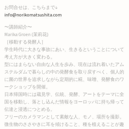
お問合せは、こちらまで↓
info@norikomatsushita.com
〜講師紹介〜
Marika Groen (茉莉花)
［移動する発酵人］
学生時代に大きな事故にあい、生きるということについて
考え方が大きく変わる。
型にはまらない自由な人生を歩み、現在は流れ着いたアム
ステルダムで暮らしの中の発酵食を取り戻すべく、個人的
に菌の世界を追求しながら定期的に糀、味噌、発酵食のワ
ークショップを開催。
日本帰国時には蔵見学、伝統、発酵、アートをテーマに全
国を移動し、落とし込んだ情報をヨーロッパに持ち帰って
伝達と浸透につとめる。
フリーのカメラマンとして素敵な人、モノ、場所を撮影。
微生物のささやきに耳を傾けること、種を植えることが趣