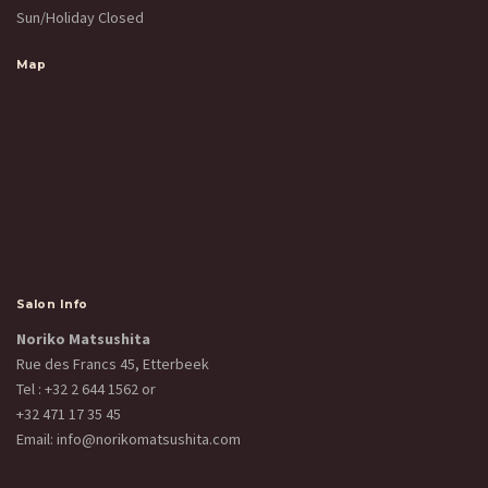
Sun/Holiday Closed
Map
Salon Info
Noriko Matsushita
Rue des Francs 45, Etterbeek
Tel :
+32 2 644 1562
or
+32 471 17 35 45
Email:
info@norikomatsushita.com