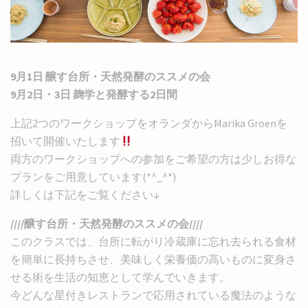
9月1日 醸す台所・天然発酵のススメの会
9月2日・3日 麹学と発酵する2日間
上記2つのワークショップをオランダからMarika Groenを
招いて開催いたします
両方のワークショップへの参加をご希望の方は少しお得な
プランをご用意しています(*^_^*)
詳しくは下記をご覧ください↓
////醸す台所・天然発酵のススメの会////
このクラスでは、台所に転がり冷蔵庫に忘れ去られる食材
を簡単に長持ちさせ、美味しく栄養価の高いものに変身さ
せる術を生活の知恵として学んでいきます。
今どんな星付きレストランで応用されている魔法のような