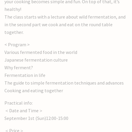
your cooking becomes simple and fun. On top of that, it’s
healthy!
The class starts with a lecture about wild fermentation, and
in the second part we cook and eat on the round table
together.
< Program >
Various fermented food in the world
Japanese fermentation culture
Why ferment?
Fermentation in life
The guide to simple fermentation techniques and advances
Cooking and eating together
Practical info:
＜Date and Time＞
September 1st (Sun)12:00-15:00
＜Price＞