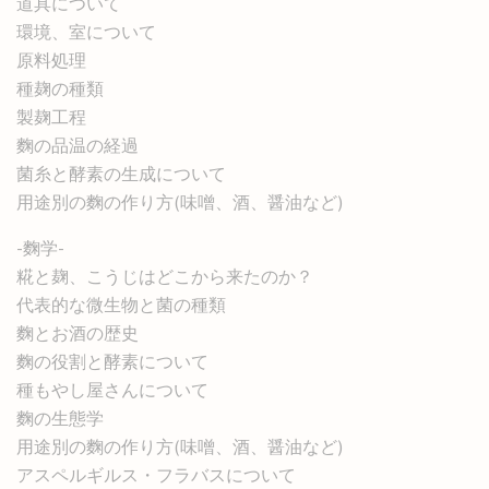
道具について
環境、室について
原料処理
種麹の種類
製麹工程
麴の品温の経過
菌糸と酵素の生成について
用途別の麴の作り方(味噌、酒、醤油など)
-麴学-
糀と麹、こうじはどこから来たのか？
代表的な微生物と菌の種類
麴とお酒の歴史
麴の役割と酵素について
種もやし屋さんについて
麴の生態学
用途別の麴の作り方(味噌、酒、醤油など)
アスペルギルス・フラバスについて