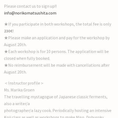
Please contact us to sign up!!
info@norikomatsushita.com
★If you participate in both workshops, the total fee is only
230€
!
★Please make an application and pay for the workshop by
August 20th.
★Each workshop is for 10 persons. The application will be
closed when fully booked.
★No reimbursement will be made with cancellations after
August 20th.
＜Instructor profile＞
Ms. Marika Groen
The travelling mystagogue of Japanese classic ferments,
also a writer/a
photographer/a lazy cook. Periodically hosting an intensive
Koji class as well as workshops to make Miso, Doburoku,