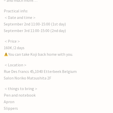
– and much more…
Practical info:
＜Date and time＞
September 2nd 11:00-15:00 (1st day)
September 3rd 11:00-15:00 (2nd day)
＜Price＞
160€ /2 days
You can take Koji back home with you.
＜Location＞
Rue Des francs 45,1040 Etterbeek Belgium
Salon Noriko Matsushita 2F
＜things to bring＞
Pen and notebook
Apron
Slippers