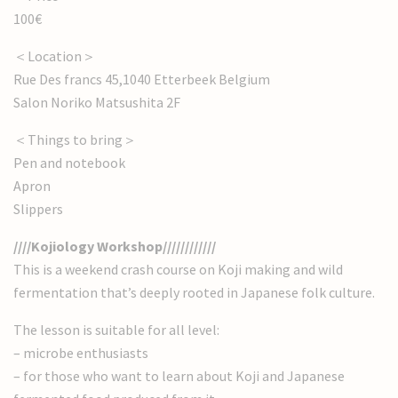
100€
＜Location＞
Rue Des francs 45,1040 Etterbeek Belgium
Salon Noriko Matsushita 2F
＜Things to bring＞
Pen and notebook
Apron
Slippers
////Kojiology Workshop////////////
This is a weekend crash course on Koji making and wild
fermentation that’s deeply rooted in Japanese folk culture.
The lesson is suitable for all level:
– microbe enthusiasts
– for those who want to learn about Koji and Japanese