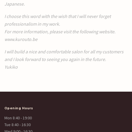
Japanese.
I choose this word with the wish that I will never forget
professionalism in my work.
For more information, please visit the following website.
www.kurouto.be
I will build a nice and comfortable salon for all my customers
and I look forward to seeing you again in the future.
Yukiko
Opening Hours
Mon 8:40 - 19:00
Tue 8:40 - 16:30
Wed 9:00 - 16:30