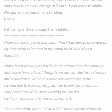
and there is an extra charge of 5 euro If you request Yukiko.
We appreciate your understanding.
Noriko
Following is the message from Yukiko
===========================
I have started my own hair salon that I had always dreamed of.
My hair salon is located in the small town Zele of east
Flanders.
I have been working at Noriko Matsushita since the opening
and I have learned a lot things from our wonderful customers
and experience, which has been very precious to me.
I would like to express my gratitude to everyone who has
supported me while I was working for Noriko.
I will do my best in the new environment.
The name of my salon, “KUROUTO” means professional in