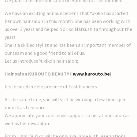
We plan to resume our salon on April 6th at the moment.
We have an exciting announcement that Yukiko has started
her own hair salon in this month. She has been working with
us over 3 years and helped Noriko Matsushita throughout the
years.
She is a skilled stylist and has been an important member of
our team and a good friend to all of us.
Let us introduce Yukiko’s hair salon;
Hair salon KUROUTO BEAUTY (
www.kurouto.be
)
It’s located in Zele province of East Flanders.
At the same time, she will still be working a few times per
month as freelance.
We appreciate your continued support to her at our salon as
well as her new salon.
From 1 May, Yukiko will be only available with reservations