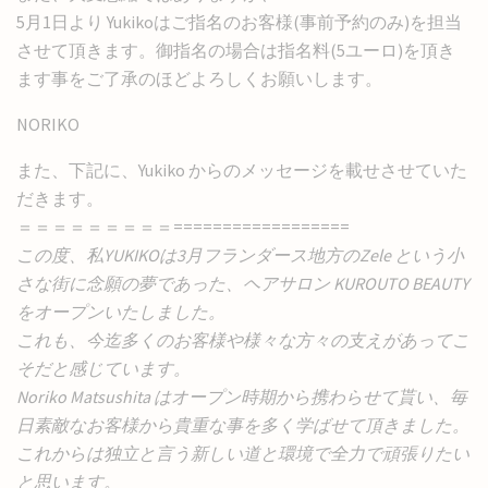
5月1日より Yukikoはご指名のお客様(事前予約のみ)を担当
させて頂きます。御指名の場合は指名料(5ユーロ)を頂き
ます事をご了承のほどよろしくお願いします。
NORIKO
また、下記に、Yukiko からのメッセージを載せさせていた
だきます。
＝＝＝＝＝＝＝＝＝==================
この度、私YUKIKOは3月フランダース地方のZele という小
さな街に念願の夢であった、ヘアサロン KUROUTO BEAUTY
をオープンいたしました。
これも、今迄多くのお客様や様々な方々の支えがあってこ
そだと感じています。
Noriko Matsushita はオープン時期から携わらせて貰い、毎
日素敵なお客様から貴重な事を多く学ばせて頂きました。
これからは独立と言う新しい道と環境で全力で頑張りたい
と思います。