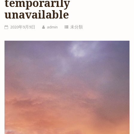
temporarily
unavailable
2020年9月9日
admin
未分類