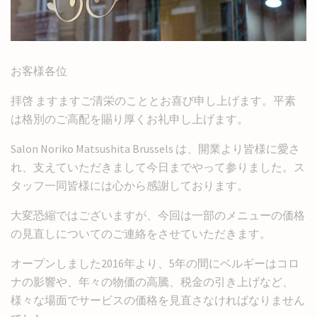
お客様各位
拝啓 ますますご清栄のこととお喜び申し上げます。平素
は格別のご高配を賜り厚くお礼申し上げます。
Salon Noriko Matsushita Brussels は、開業より皆様に愛さ
れ、支えていただきまして今日までやって参りました。ス
タッフ一同皆様には心から感謝しております。
大変恐縮ではございますが、今回は一部のメニューの価格
の見直しについてのご連絡をさせていただきます。
オープンしました2016年より、5年の間にベルギーはコロ
ナの影響や、年々の物価の高騰、税金の引き上げなど、
様々な場面でサービスの価格を見直さなければなりません