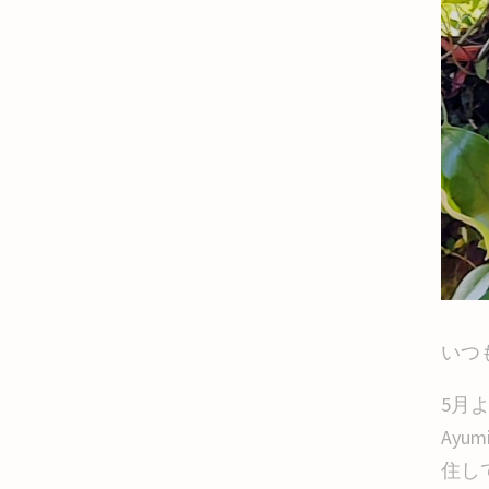
いつ
5月
Ay
住し