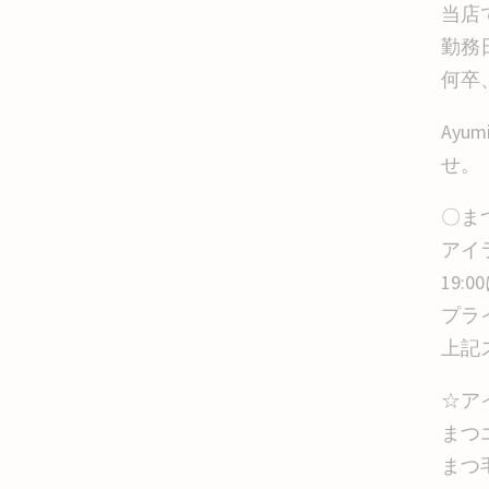
当店
勤務
何卒
Ay
せ。
〇ま
アイラ
19:
プラ
上記
☆ア
まつ
まつ