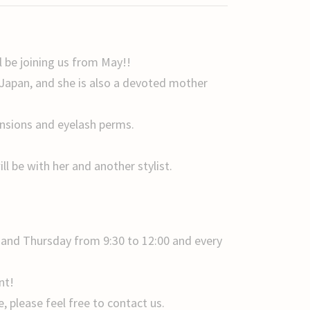
ll be joining us from May!!
n Japan, and she is also a devoted mother
tensions and eyelash perms.
ll be with her and another stylist.
 and Thursday from 9:30 to 12:00 and every
nt!
 please feel free to contact us.