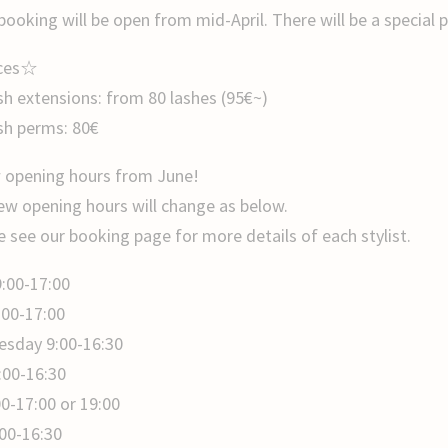
booking will be open from mid-April. There will be a special
ces☆
sh extensions: from 80 lashes (95€~)
sh perms: 80€
opening hours from June!
ew opening hours will change as below.
e see our booking page for more details of each stylist.
:00-17:00
:00-17:00
sday 9:00-16:30
:00-16:30
00-17:00 or 19:00
:00-16:30