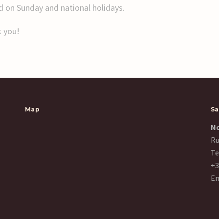
d on Sunday and national holidays.
 you!
Map
Sa
No
Ru
Te
+3
Em