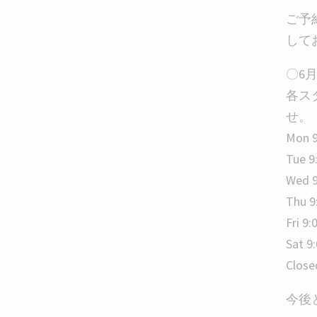
ご予
して
〇6
各ス
せ。
Mon 9
Tue 9
Wed 9
Thu 9
Fri 9:
Sat 9
Close
今後と