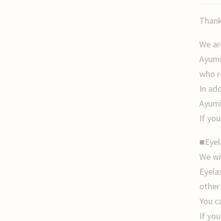
Thank
We are
Ayumi
who r
In add
Ayumi
If you
■Eyel
We wi
Eyela
other
You c
If yo