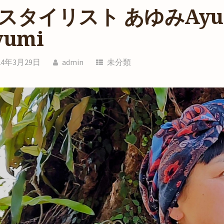
スタイリスト あゆみAyumi/
yumi
24年3月29日
admin
未分類