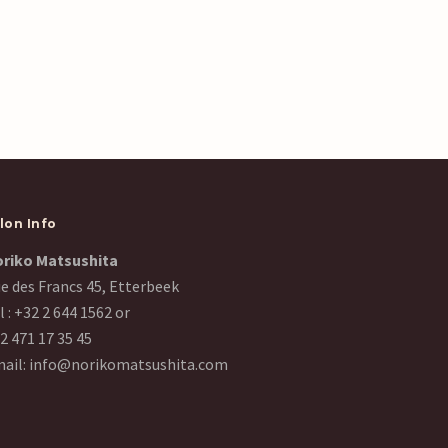
lon Info
riko Matsushita
e des Francs 45, Etterbeek
l :
+32 2 644 1562
or
2 471 17 35 45
ail:
info@norikomatsushita.com