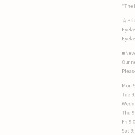
*The 
☆Pri
Eyela
Eyela
■New 
Our n
Pleas
Mon 9
Tue 9
Wedne
Thu 9
Fri 9:
Sat 9