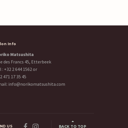
lon Info
riko Matsushita
e des Francs 45, Etterbeek
l :
+32 2 644 1562
or
2 471 17 35 45
ail:
info@norikomatsushita.com
FIND US
BACK TO TOP