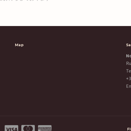
Map
Sa
No
Ru
Te
+3
Em
DS