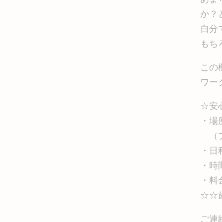
か？
自分
もち
この
ワー
☆安
・場
（プ
・日程
・時間
・料金
☆☆
ご連