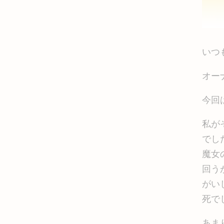
いつ
オー
今回
私が
で
魔女
回う
がい
死で
あま