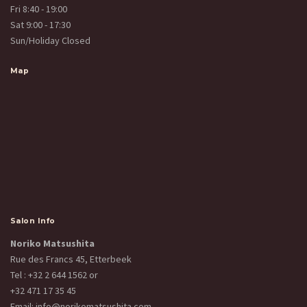
Fri 8:40 - 19:00
Sat 9:00 - 17:30
Sun/Holiday Closed
Map
Salon Info
Noriko Matsushita
Rue des Francs 45, Etterbeek
Tel :
+32 2 644 1562
or
+32 471 17 35 45
Email:
info@norikomatsushita.com