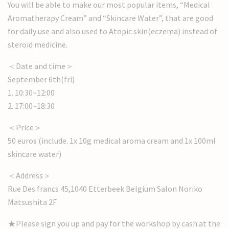
You will be able to make our most popular items, “Medical
Aromatherapy Cream” and “Skincare Water”, that are good
for daily use and also used to Atopic skin(eczema) instead of
steroid medicine.
＜Date and time＞
September 6th(fri)
1. 10:30~12:00
2. 17:00~18:30
＜Price＞
50 euros (include. 1x 10g medical aroma cream and 1x 100ml
skincare water)
＜Address＞
Rue Des francs 45,1040 Etterbeek Belgium Salon Noriko
Matsushita 2F
★Please sign you up and pay for the workshop by cash at the