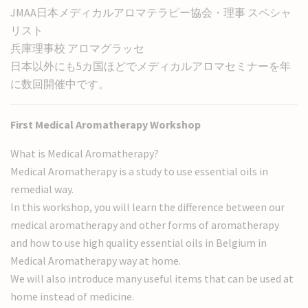
JMAA日本メディカルアロマテラピー協会・理事 スペシャ
リスト
兵庫理事校 アロマグラッセ
日本以外にも5カ国ほどでメディカルアロマセミナーを年
に数回開催中です。
First Medical Aromatherapy Workshop
What is Medical Aromatherapy?
Medical Aromatherapy is a study to use essential oils in
remedial way.
In this workshop, you will learn the difference between our
medical aromatherapy and other forms of aromatherapy
and how to use high quality essential oils in Belgium in
Medical Aromatherapy way at home.
We will also introduce many useful items that can be used at
home instead of medicine.