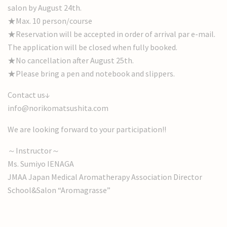
salon by August 24th.
★Max. 10 person/course
★Reservation will be accepted in order of arrival par e-mail.
The application will be closed when fully booked.
★No cancellation after August 25th.
★Please bring a pen and notebook and slippers.
Contact us↓
info@norikomatsushita.com
We are looking forward to your participation!!
～Instructor～
Ms. Sumiyo IENAGA
JMAA Japan Medical Aromatherapy Association Director
School&Salon “Aromagrasse”