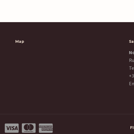
Map
Sa
No
Ru
Te
+3
Em
DS