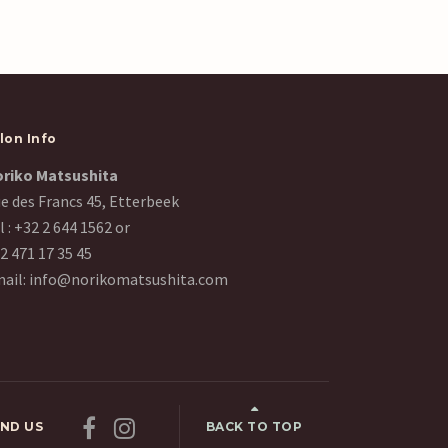
lon Info
riko Matsushita
e des Francs 45, Etterbeek
l :
+32 2 644 1562
or
2 471 17 35 45
ail:
info@norikomatsushita.com
FIND US
BACK TO TOP