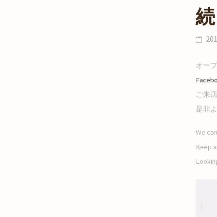
続
20
オー
Faceb
ご来
是非
We con
Keep an
Looking