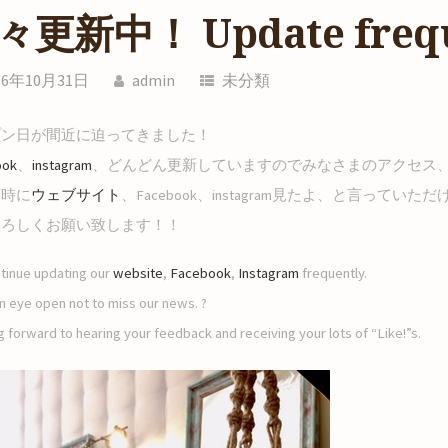
々更新中！ Update frequ
16年10月31日
admin
未分類
プン日が間近に迫ってきました！
ook
、
instagram
、どんどん更新していますのでみなさまのアクセス、
店時に
ウェブサイト
、Facebook、instagram見たよ、と言っ
よろしくお願い致します！！
tinue updating our
website
,
Facebook
,
Instagram
frequently.
 eye open not to miss our news. ?
 forward to hearing your feedback and receiving your lots of “Like!”s.