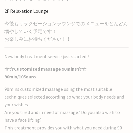
2F Relaxation Lounge
今後もリラクゼーションラウンジでのメニューをどんどん
増やしていく予定です！
お楽しみにお待ちください！！
New body treatment service just started!!
☆☆Customized massage 90mins☆☆
90min/105euro
90mins customized massage using the most suitable
techniques selected according to what your body needs and
your wishes.
Are you tired and in need of massage? Do you also wish to
have a face lifting?
This treatment provides you with what you need during 90