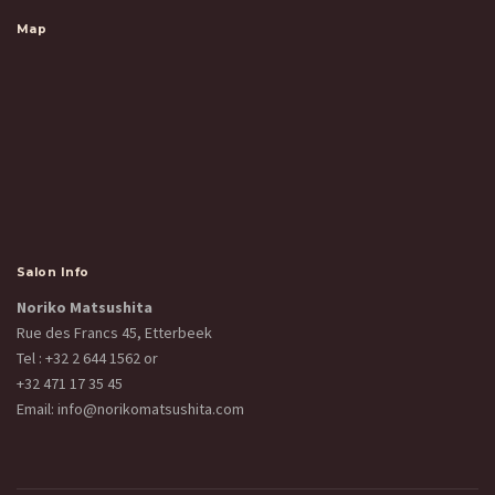
Map
Salon Info
Noriko Matsushita
Rue des Francs 45, Etterbeek
Tel :
+32 2 644 1562
or
+32 471 17 35 45
Email:
info@norikomatsushita.com