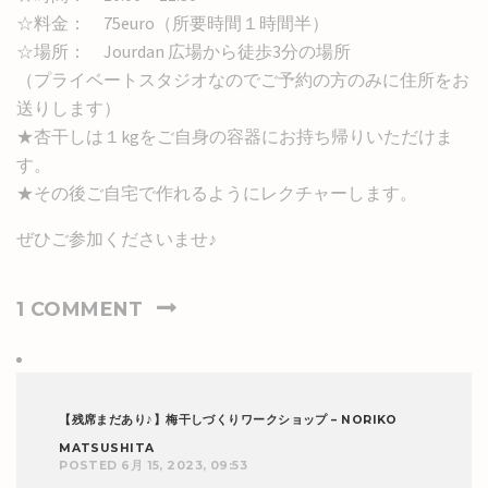
☆料金： 75euro（所要時間１時間半）
☆場所： Jourdan 広場から徒歩3分の場所
（プライベートスタジオなのでご予約の方のみに住所をお
送りします）
★杏干しは１kgをご自身の容器にお持ち帰りいただけま
す。
★その後ご自宅で作れるようにレクチャーします。
ぜひご参加くださいませ♪
1 COMMENT
【残席まだあり♪】梅干しづくりワークショップ – NORIKO
MATSUSHITA
POSTED 6月 15, 2023, 09:53