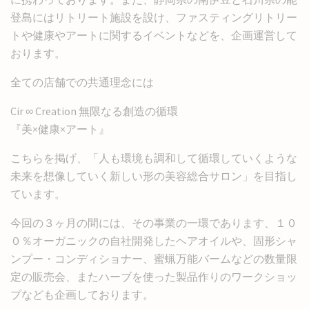
登島にはリトリート施設を設け、ファスティングリトリー
トや健康やアートに関するイベントなどを、企画運営して
おります。
全ての店舗での共通理念には
Cir ∞ Creation 無限なる創造の循環
『美×健康×アート』
こちらを掲げ、「人も環境も調和して循環していくような
未来を想像していく新しい形の美容総合サロン」を目指し
ています。
今回の３ヶ月の間には、その事業の一環であります、１０
０％オーガニックの自社開発したヘアオイルや、固形シャ
ンプー・コンディショナー、蜜蝋万能バームなどの数量限
定の販売会、またハーブを使った製品作りのワークショッ
プなども企画しております。