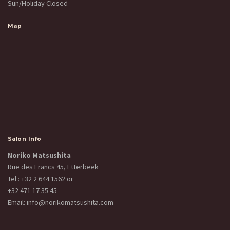
Sun/Holiday Closed
Map
Salon Info
Noriko Matsushita
Rue des Francs 45, Etterbeek
Tel :
+32 2 644 1562
or
+32 471 17 35 45
Email:
info@norikomatsushita.com