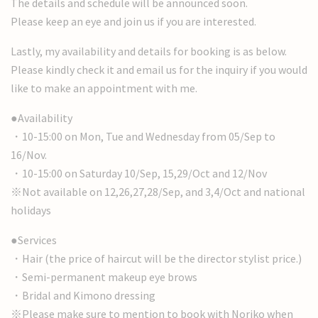
The details and schedule will be announced soon.
Please keep an eye and join us if you are interested.
Lastly, my availability and details for booking is as below.
Please kindly check it and email us for the inquiry if you would
like to make an appointment with me.
●Availability
・10-15:00 on Mon, Tue and Wednesday from 05/Sep to
16/Nov.
・10-15:00 on Saturday 10/Sep, 15,29/Oct and 12/Nov
※Not available on 12,26,27,28/Sep, and 3,4/Oct and national
holidays
●Services
・Hair (the price of haircut will be the director stylist price.)
・Semi-permanent makeup eye brows
・Bridal and Kimono dressing
※Please make sure to mention to book with Noriko when