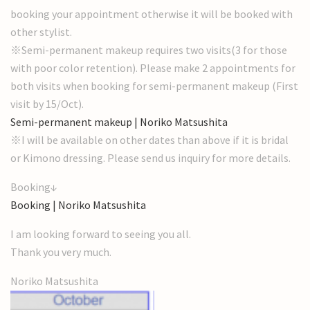
booking your appointment otherwise it will be booked with
other stylist.
※Semi-permanent makeup requires two visits(3 for those
with poor color retention). Please make 2 appointments for
both visits when booking for semi-permanent makeup (First
visit by 15/Oct).
Semi-permanent makeup | Noriko Matsushita
※I will be available on other dates than above if it is bridal
or Kimono dressing. Please send us inquiry for more details.
Booking↓
Booking | Noriko Matsushita
I am looking forward to seeing you all.
Thank you very much.
Noriko Matsushita