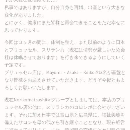
私事ではありますが、自分自身も再婚、出産という大きな
変化がありました。
とにかく、健康にまた皆様と再会できることをただ幸せに
思っております。
今回は３ヶ月の間に、体制を整え、また以前のように日本
とブリュッセル、スリランカ（現在は情勢が厳しいため会
社は休眠させております）を行き来できるようにしていく
予定です。
ブリュッセル店は、Mayumi ・Asuka・Keiko の3名が基盤と
なり皆様をお迎えさせていただきます。どうぞ今後ともよ
ろしくお願いいたします。
現在Norikomatsushita グループとしましては、本店のブリ
ュッセル店の他に、スリランカのコロンボに会社がござい
ます。それに加え日本では富山県と広島県に、福祉美容を
備えたサロンを母の代から引き継ぐこととなり、現在経営
に携わっております。また、静岡県の南伊豆と石川県の能